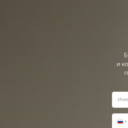
Е
и к
п
Имя