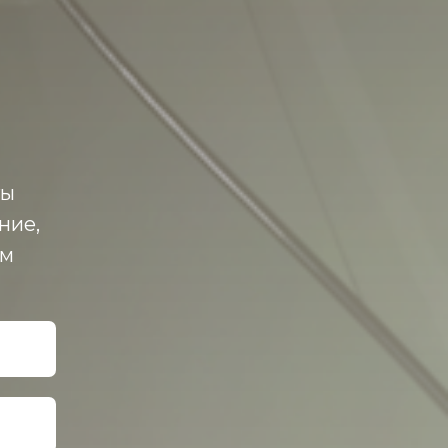
ты
ние,
им