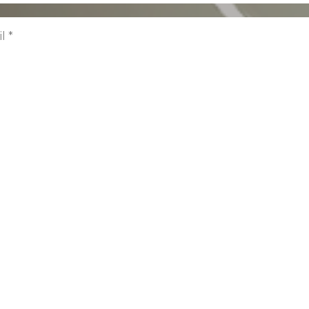
l *
д *
мокод (если есть)
ю согласие на обработку персональных данных и сог
литикой конфиденциальности
Хочу прайс