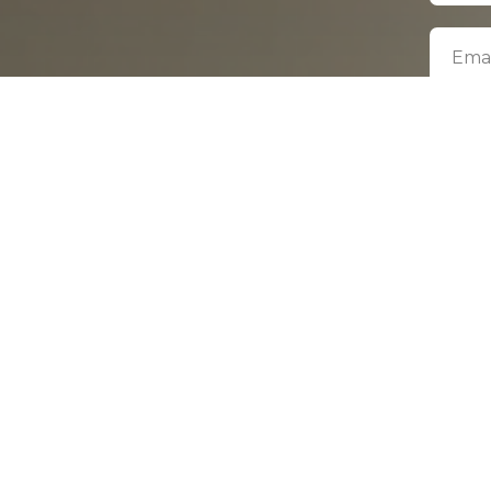
Emai
Горо
Про
Я да
c
по