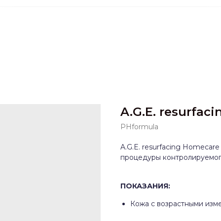
A.G.E. resurfac
PHformula
A.G.E. resurfacing Homecare
процедуры контролируемог
ПОКАЗАНИЯ:
Кожа с возрастными изм