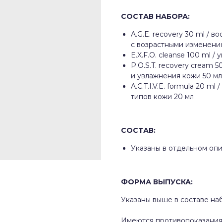
СОСТАВ НАБОРА:
A.G.E. recovery 30 ml /
с возрастными изменени
E.X.F.O. cleanse 100 ml 
P.O.S.T. recovery cream
и увлажнения кожи 50 мл
A.C.T.I.V.E. formula 20 
типов кожи 20 мл
СОСТАВ:
Указаны в отдельном оп
ФОРМА ВЫПУСКА:
Указаны выше в составе на
Имеются противопоказания.