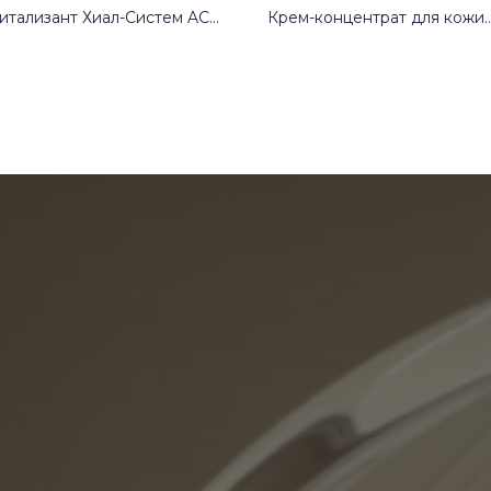
итализант Хиал-Систем ACP
Крем-концентрат для кожи
бокого увлажнения,
с гиперпигментацией
ния упругости
Разработан для поддержан
ичности кожи.
здоровья кожи
ствует омоложению кожи
Производитель:
Испания
ению её качества.
водитель:
Италия