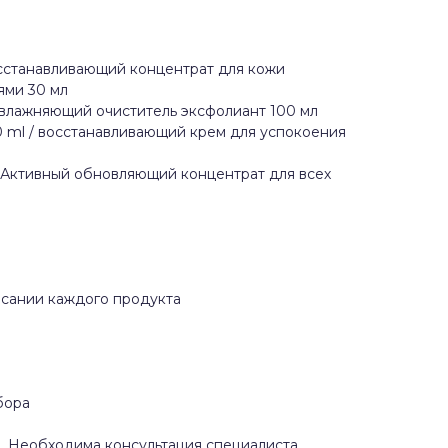
 восстанавливающий концентрат для кожи
ями 30 мл
/ увлажняющий очиститель эксфолиант 100 мл
 50 ml / восстанавливающий крем для успокоения
ml / Активный обновляющий концентрат для всех
исании каждого продукта
бора
 Необходима консультация специалиста.