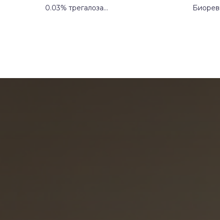
0.03% трегалоза
Биорев
15 мг/мл
для глу
Производитель:
Россия
повыше
и эласт
Способ
и улучш
Произ