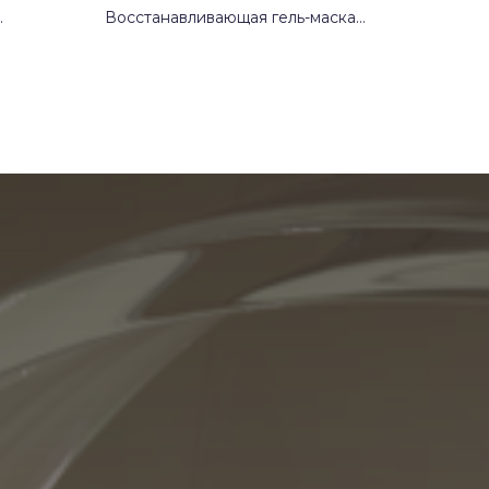
Восстанавливающая гель-маска
с экстрактом алоэ вера Skin
ия
Synergy (Скин Синерджи)
Производитель:
Россия