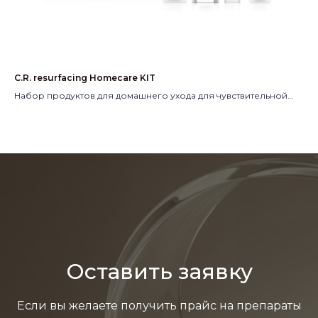
C.R. resurfacing Homecare KIT
LI
Набор продуктов для домашнего ухода для чувствительной
Не
кожи
Пр
Система контролируемого обновления кожи
Производитель:
Испания
Оставить заявку
Если вы желаете получить прайс на препараты