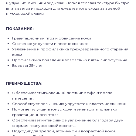
и улучшить внешний вид кожи. Лёгкая гелевая текстура быстро
впитывается и подходит для ежедневного ухода за зрелой
и атоничной кожей.
ПОКАЗАНИЯ:
Гравитационный птоз и обвисание кожи
Снижение упругости и плотности кожи
Увлажнение и профилактика преждевременного старения
кожи
Профилактика появления возрастных пятен липофусцина
Возраст 25+ лет
ПРЕИМУЩЕСТВА:
Обеспечивает мгновенный лифтинг-эффект после
нанесения.
Способствует повышению упругости и эластичности кожи.
Помогает улучшить тонус кожи и уменьшить признаки
гравитационного птоза.
Обеспечивает интенсивное увлажнение благодаря двум
формам гиалуроновой кислоты.
Подходит для зрелой, атоничной и возрастной кожи.