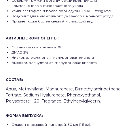
Содержит ДМАЭ и органический кремний для
комплексного антивозрастного ухода.
Усиливает эффект после процедуры DMAE Lifting Peel.
Подходит для интенсивного дневного и ночного ухода.
Придаёт коже более свежий и сияющий вид.
АКТИВНЫЕ КОМПОНЕНТЫ
:
Органический кремний 5%
ДМАЭ 2%
Низкомолекулярная гиалуроновая кислота
Высокомолекулярная гиалуроновая кислота
СОСТАВ:
Aqua, Methylsilanol Mannuronate, Dimethylaminoethanol
Tartrate, Sodium Hyaluronate, Phenoxyethanol,
Polysorbate – 20, Fragrance, Ethylhexylglycerin.
ФОРМА ВЫПУСКА
:
Флакон с крышкой-пипеткой, 30 мл (1 fl oz).