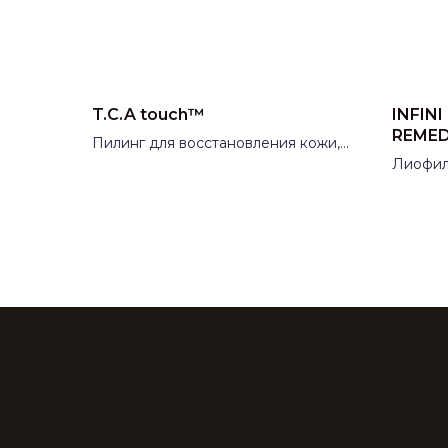
T.C.A touch™
INFIN
REMED
Пилинг для восстановления кожи,
гиперпигментации, акне и рубцов
Лиофил
Производитель:
Испания
гиалур
нежела
введен
коррек
рубцов
липоса
Произ