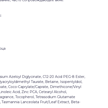
ание, часто сопровождающее акне.
Ы
:
рца
ssium Azeloyl Diglycinate, C12-20 Acid PEG-8 Ester,
ryloyldimethyl Taurate, Betaine, Isopentyldiol,
oate, Coco-Caprylate/Caprate, Dimethicone/Vinyl
noleic Acid, Zinc PCA, Cetearyl Alcohol,
ragrance, Tocopherol, Tetrasodium Glutamate
, Tasmannia Lanceolata Fruit/Leaf Extract, Beta-