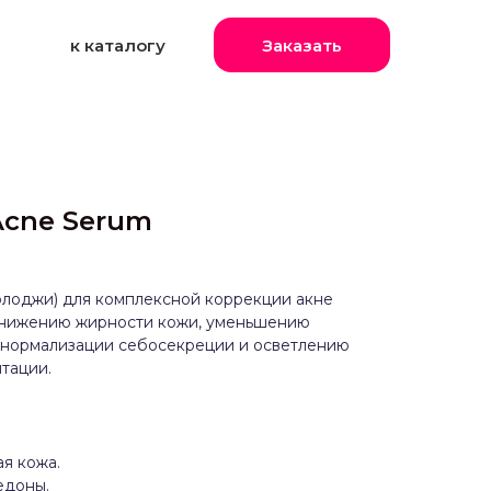
к каталогу
Заказать
-Acne Serum
олоджи) для комплексной коррекции акне
 снижению жирности кожи, уменьшению
, нормализации себосекреции и осветлению
тации.
я кожа.
едоны.