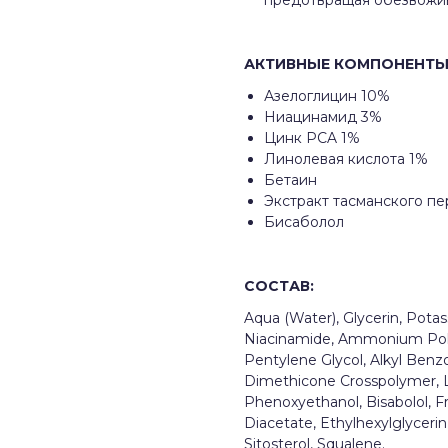
предотвращая обезвожив
АКТИВНЫЕ КОМПОНЕНТ
Азелоглицин 10%
Ниацинамид 3%
Цинк PCA 1%
Линолевая кислота 1%
Бетаин
Экстракт тасманского пе
Бисаболол
СОСТАВ
:
Aqua (Water), Glycerin, Pota
Niacinamide, Ammonium Polyac
Pentylene Glycol, Alkyl Benz
Dimethicone Crosspolymer, Li
Phenoxyethanol, Bisabolol, F
Diacetate, Ethylhexylglycerin
Sitosterol, Squalene.