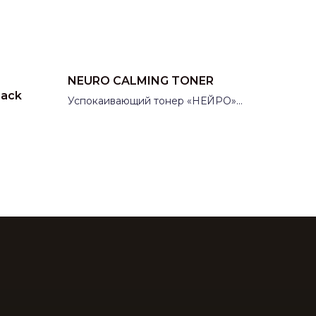
NEURO CALMING TONER
Pack
Успокаивающий тонер «НЕЙРО»
Skin Synergy (Скин Синерджи)
дойдет
Производитель:
Россия
т
Skin
ет