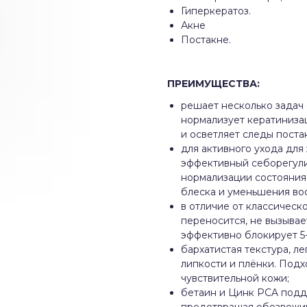
Гиперкератоз.
Акне
Постакне.
ПРЕИМУЩЕСТВА
:
решает несколько задач
нормализует кератиниза
и осветляет следы поста
для активного ухода дл
эффективный себорегули
нормализации состояния
блеска и уменьшения во
в отличие от классическ
переносится, не вызывае
эффективно блокирует 5-
бархатистая текстура, ле
липкости и плёнки. Подх
чувствительной кожи;
бетаин и Цинк PCA подд