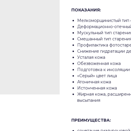
ПОКАЗАНИЯ:
Мелкоморщинистый тип 
Деформационно-отечный
Мускульный тип старени
Смешанный тип старени
Профилактика фотостар
Снижение гидратации де
Усталая кожа
Обезвоженная кожа
Подготовка к инсоляции
«Серый» цвет лица
Атоничная кожа
Истонченная кожа
Жирная кожа, расширенн
высыпания
ПРЕИМУЩЕСТВА
:
сочетание гиалуроновой 