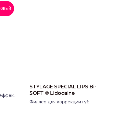
НОВЫЙ
STYLAGE SPECIAL LIPS Bi-
SOFT ® Lidocaine
эффект
Филлер для коррекции губ
и периоральной области
Производитель:
Laboratoire
Vivacy, Франция