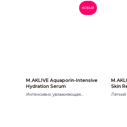
НОВЫЙ
M.AKLIVE Aquaporin-Intensive
M.AKLI
Hydration Serum
Skin R
Интенсивно увлажняющая
Лёгкий
сыворотка Aquaporin M.AKLIVE
для жи
(МАКЛИВ)
M.AKLI
Производитель:
Россия
Произ