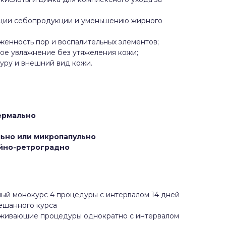
ации себопродукции и уменьшению жирного
женность пор и воспалительных элементов;
ое увлажнение без утяжеления кожи;
туру и внешний вид кожи.
ермально
ьно или микропапульно
йно-ретроградно
й монокурс 4 процедуры с интервалом 14 дней
мешанного курса
живающие процедуры однократно с интервалом