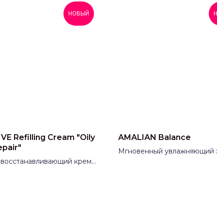
НОВЫЙ
VE Refilling Cream "Oily
AMALIAN Balance
epair"
Мгновенный увлажняющий 
 восстанавливающий крем
Производитель:
Германия
рной и проблемной кожи
VE (МАКЛИВ)
водитель:
Россия