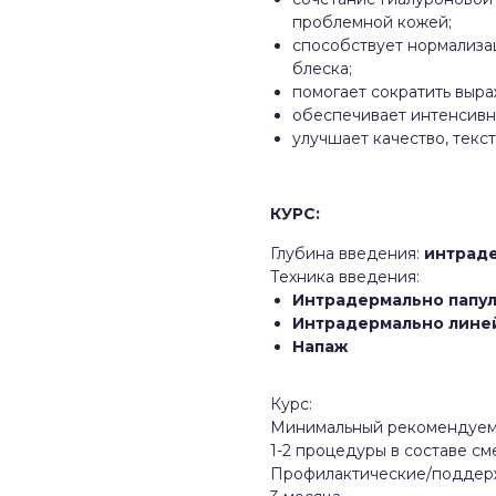
проблемной кожей;
способствует нормализ
блеска;
помогает сократить выра
обеспечивает интенсивн
улучшает качество, текс
КУРС:
Глубина введения:
интрад
Техника введения:
Интрадермально папул
Интрадермально лине
Напаж
Курс:
Минимальный рекомендуемы
1-2 процедуры в составе с
Профилактические/поддер