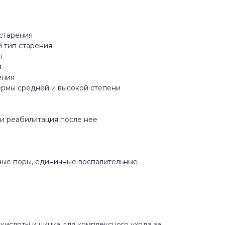
старения
 тип старения
я
я
ения
рмы средней и высокой степени
 и реабилитация после нее
ые поры, единичные воспалительные
кислоты и цинка для комплексного ухода за