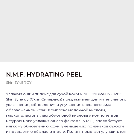
N.M.F. HYDRATING PEEL
Skin SYNERGY
Увлажняющий пилинг для сухой кожи N.M.F. HYDRATING PEEL
Skin Synergy (Скин Синерджи) предназначен для интенсивного
увлажнения, обновления и улучшения внешнего вида
обезвоженной кожи. Комплекс молочной кислоты,
глюконолактона, лактобионовой кислоты и компонентов
натурального увлажняющего фактора (N.M.F.) способствует
мягкому обновлению кожи, уменьшению признаков сухости
и повышению её эластичности. Пилинг помогает улучшить тон