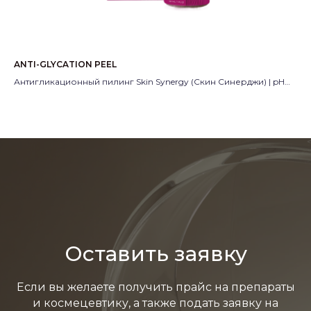
ANTI-GLYCATION PEEL
LA
кин
Антигликационный пилинг Skin Synergy (Скин Синерджи) | pH
Во
3.0
(С
Производитель:
Россия
Пр
Оставить заявку
Если вы желаете получить прайс на препараты
и космецевтику, а также подать заявку на