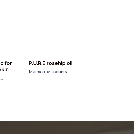
c for
P.U.R.E rosehip oil
Skin
Масло шиповника
я
Производитель:
Испания
KLIVE