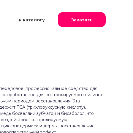
к каталогу
Заказать
передовое, профессиональное средство для
, разработанное для контролируемого пилинга
ьным периодом восстановления. Эта
ержит ТСА (трихлоруксусную кислоту),
амедь босвеллии зубчатой и бисаболол, что
 воздействие: контролируемую
рацию эпидермиса и дермы, восстановление
вовоспалительный эффект.