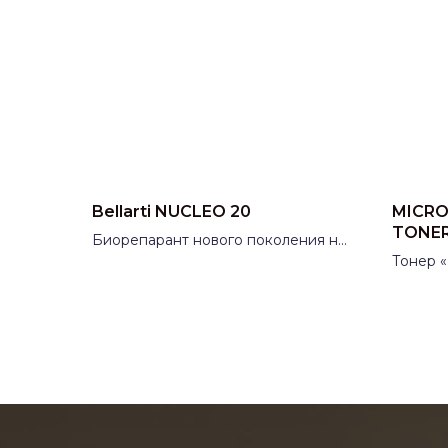
Bellarti NUCLEO 20
MICRO
TONE
Биорепарант нового поколения на
основе полинуклеотидов
Тонер 
Производитель:
Россия
Synergy
6.0
Произ