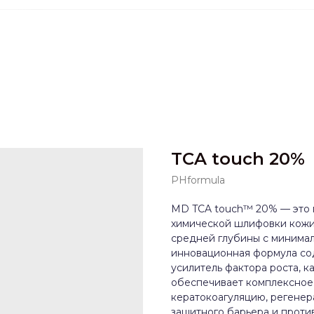
TCA touch 20%
PHformula
MD TCA touch™ 20% — это 
химической шлифовки кожи
средней глубины с минимал
инновационная формула сод
усилитель фактора роста, к
обеспечивает комплексное
кератокоагуляцию, регене
защитного барьера и проти