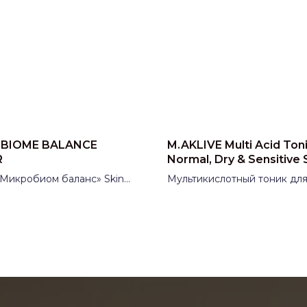
BIOME BALANCE
M.AKLIVE Multi Acid Toni
R
Normal, Dry & Sensitive 
«Микробиом баланс» Skin
Мультикислотный тоник дл
 (Скин Синерджи) | pH 5.0–
нормальной, сухой
и чувствительной кожи M.A
водитель:
Россия
(МАКЛИВ)
Производитель:
Россия