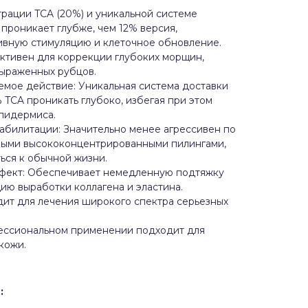
рации TCA (20%) и уникальной системе
проникает глубже, чем 12% версия,
ивную стимуляцию и клеточное обновление.
ктивен для коррекции глубоких морщин,
выраженных рубцов.
емое действие: Уникальная система доставки
TCA проникать глубоко, избегая при этом
пидермиса.
билитации: Значительно менее агрессивен по
ными высококонцентрированными пилингами,
ься к обычной жизни.
фект: Обеспечивает немедленную подтяжку
ию выработки коллагена и эластина.
дит для лечения широкого спектра серьезных
ессиональном применении подходит для
кожи.
Ы
: