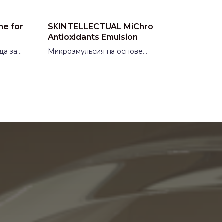
ne for
SKINTELLECTUAL MiChro
Antioxidants Emulsion
да за
Микроэмульсия на основе
AKLIVE
антиоксидантов
Производитель:
Италия