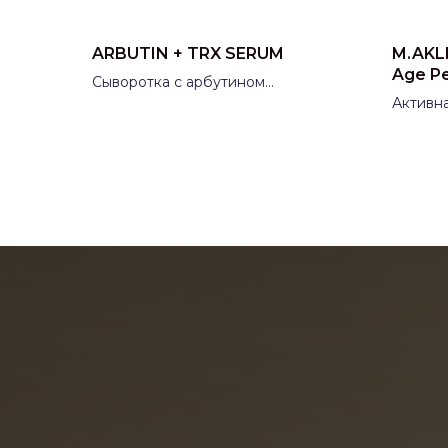
ARBUTIN + TRX SERUM
M.AKLI
Age P
Сыворотка с арбутином
и транексамовой кислотой Skin
Активн
Synergy (Скин Синерджи)
«Восст
Производитель:
Россия
кожи» 
Произ