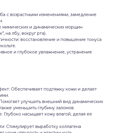
ьба с возрастными изменениями, замедление
и.
е мимических и динамических морщин
", на лбу, вокруг рта).
тичности: восстановление и повышение тонуса
екольте.
ивное и глубокое увлажнение, устранение
ект: Обеспечивает подтяжку кожи и делает
ими.
Помогает улучшить внешний вид динамических
также уменьшить глубину заломов.
 Глубоко насыщает кожу влагой, делая ее
ти: Стимулирует выработку коллагена
ет коже упругость и эластичность.