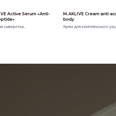
VE Active Serum «Anti-
M.AKLIVE Cream anti-ac
eptide»
body
ая сыворотка
Крем для комплексного ухо
ановление увядающей
проблемной кожей тела M.
M.AKLIVE (МАКЛИВ)
(МАКЛИВ)
водитель:
Россия
Производитель:
Россия