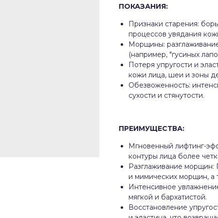
ПОКАЗАНИЯ:
Признаки старения: бор
процессов увядания кож
Морщины: разглаживани
(например, "гусиных лапок
Потеря упругости и элас
кожи лица, шеи и зоны д
Обезвоженность: интенс
сухости и стянутости.
ПРЕИМУЩЕСТВА:
Мгновенный лифтинг-эфф
контуры лица более четк
Разглаживание морщин: 
и мимических морщин, а 
Интенсивное увлажнение:
мягкой и бархатистой.
Восстановление упругос
и эластина, что возвраща