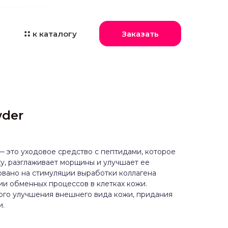
к каталогу
Заказать
wder
r — это уходовое средство с пептидами, которое
жу, разглаживает морщины и улучшает ее
новано на стимуляции выработки коллагена
ции обменных процессов в клетках кожи.
ого улучшения внешнего вида кожи, придания
и.