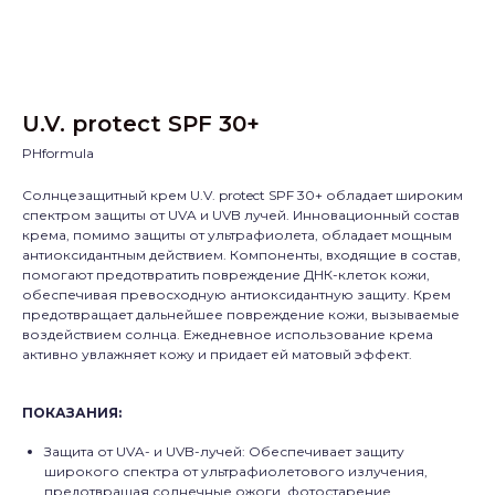
U.V. protect SPF 30+
PHformula
Солнцезащитный крем U.V. protect SPF 30+ обладает широким
спектром защиты от UVA и UVB лучей. Инновационный состав
крема, помимо защиты от ультрафиолета, обладает мощным
антиоксидантным действием. Компоненты, входящие в состав,
помогают предотвратить повреждение ДНК-клеток кожи,
обеспечивая превосходную антиоксидантную защиту. Крем
предотвращает дальнейшее повреждение кожи, вызываемые
воздействием солнца. Ежедневное использование крема
активно увлажняет кожу и придает ей матовый эффект.
ПОКАЗАНИЯ:
Защита от UVA- и UVB-лучей: Обеспечивает защиту
широкого спектра от ультрафиолетового излучения,
предотвращая солнечные ожоги, фотостарение