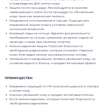
и повреждение ДНК клеток кожи.
Защита после процедур: Рекомендуется в качестве
завершающего этапа после процедур по обновлению
кожи, таких как химические пилинги.
Ежедневное использование в городе: Подходит для
ежедневной защиты кожи в условиях невысокой
солнечной активности.
Активный отдых на солнце: Идеален для длительного
пребывания на солнце, например, во время отдыха на
природе, а также при занятиях спортом.
Антиоксидантная защита: Помогает бороться со
свободными радикалами, которые ускоряют старение
кожи, благодаря своему инновационному составу.
Увлажнение и матирование: Активно увлажняет кожу, не
оставляя жирного блеска, и придает ей матовый эффект.
ПРЕИМУЩЕСТВА:
Ежедневно защищает от УФ-излучения широкого спектра
и питает кожу
Хорошо увлажняет кожу и придает ей матовый оттенок
Богат антиоксидантами, которые помогают бороться со
свободными радикалами