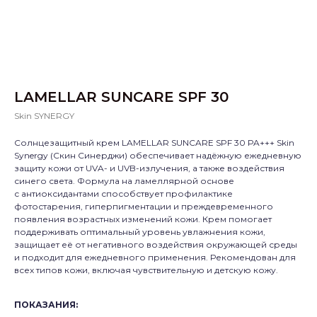
LAMELLAR SUNCARE SPF 30
Skin SYNERGY
Солнцезащитный крем LAMELLAR SUNCARE SPF 30 PA+++ Skin
Synergy (Скин Синерджи) обеспечивает надёжную ежедневную
защиту кожи от UVA- и UVB-излучения, а также воздействия
синего света. Формула на ламеллярной основе
с антиоксидантами способствует профилактике
фотостарения, гиперпигментации и преждевременного
появления возрастных изменений кожи. Крем помогает
поддерживать оптимальный уровень увлажнения кожи,
защищает её от негативного воздействия окружающей среды
и подходит для ежедневного применения. Рекомендован для
всех типов кожи, включая чувствительную и детскую кожу.
ПОКАЗАНИЯ: