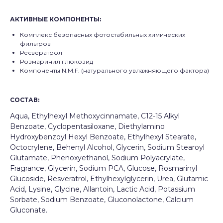
АКТИВНЫЕ КОМПОНЕНТЫ
:
Комплекс безопасных фотостабильных химических
фильтров
Ресвератрол
Розмаринил глюкозид
Компоненты N.M.F. (натурального увлажняющего фактора)
СОСТАВ:
Aqua, Ethylhexyl Methoxycinnamate, C12-15 Alkyl
Benzoate, Cyclopentasiloxane, Diethylamino
Hydroxybenzoyl Hexyl Benzoate, Ethylhexyl Stearate,
Octocrylene, Behenyl Alcohol, Glycerin, Sodium Stearoyl
Glutamate, Phenoxyethanol, Sodium Polyacrylate,
Fragrance, Glycerin, Sodium PCA, Glucose, Rosmarinyl
Glucoside, Resveratrol, Ethylhexylglycerin, Urea, Glutamic
Acid, Lysine, Glycine, Allantoin, Lactic Acid, Potassium
Sorbate, Sodium Benzoate, Gluconolactone, Calcium
Gluconate.