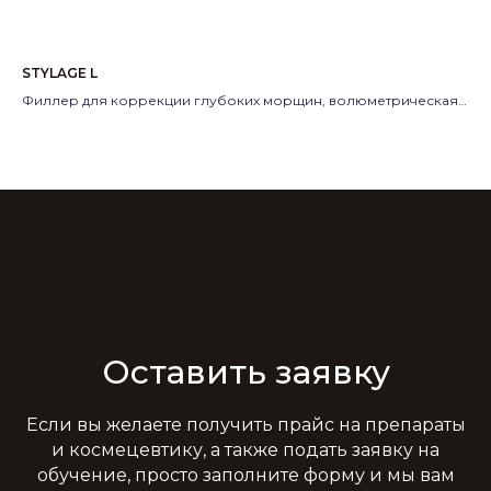
STYLAGE L
Sk
ой
Филлер для коррекции глубоких морщин, волюметрическая
По
коррекция средней и нижней трети лица, тыл кисти.
Пр
Производитель:
Laboratoire Vivacy, Франция
Оставить заявку
Если вы желаете получить прайс на препараты
и космецевтику, а также подать заявку на
обучение, просто заполните форму и мы вам