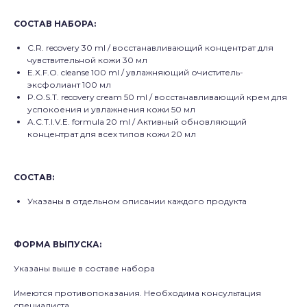
СОСТАВ НАБОРА:
C.R. recovery 30 ml / восстанавливающий концентрат для
чувствительной кожи 30 мл
E.X.F.O. cleanse 100 ml / увлажняющий очиститель-
эксфолиант 100 мл
P.O.S.T. recovery cream 50 ml / восстанавливающий крем для
успокоения и увлажнения кожи 50 мл
A.C.T.I.V.E. formula 20 ml / Активный обновляющий
концентрат для всех типов кожи 20 мл
СОСТАВ:
Указаны в отдельном описании каждого продукта
ФОРМА ВЫПУСКА:
Указаны выше в составе набора
Имеются противопоказания. Необходима консультация
специалиста.