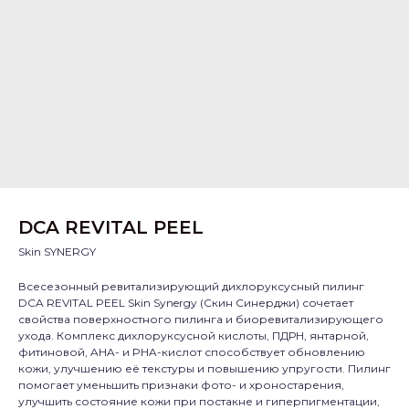
DCA REVITAL PEEL
Skin SYNERGY
Всесезонный ревитализирующий дихлоруксусный пилинг
DCA REVITAL PEEL Skin Synergy (Скин Синерджи) сочетает
свойства поверхностного пилинга и биоревитализирующего
ухода. Комплекс дихлоруксусной кислоты, ПДРН, янтарной,
фитиновой, AHA- и PHA-кислот способствует обновлению
кожи, улучшению её текстуры и повышению упругости. Пилинг
помогает уменьшить признаки фото- и хроностарения,
улучшить состояние кожи при постакне и гиперпигментации,