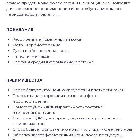
а также придать коже более свежий и сияющий вид. Подходит
для всесезонного применения и не требует длительного
периода восстановления.
ПОКАЗАНИЯ:
Расширенные поры, жирная кожа
Фото- и хроностарение
Сухая и обезвоженная кожа
Гиперпигментация
Лёгкая и средняя форма акне, постакне
ПРЕИМУЩЕСТВА:
Способствует улучшению упругости и плотности кожи.
Подходит для коррекции признаков фото-
и хроностарения.
Помогает уменьшить выраженность постакне
и гиперпигментации.
Содержит ПДРН, дихлоруксусную кислоту и комплекс
антиоксидантов.
Способствует обновлению кожи и улучшению её текстуры.
Обеспечивает эффект сияния кожи после процедуры.