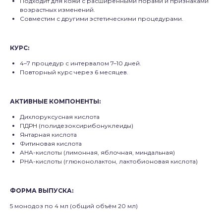
Подходит для кожи с расширенными порами и признаками
возрастных изменений.
Совместим с другими эстетическими процедурами.
КУРС:
4–7 процедур с интервалом 7–10 дней.
Повторный курс через 6 месяцев.
АКТИВНЫЕ КОМПОНЕНТЫ
:
Дихлоруксусная кислота
ПДРН (полидезоксирибонуклеиды)
Янтарная кислота
Фитиновая кислота
AHA-кислоты (лимонная, яблочная, миндальная)
PHA-кислоты (глюконолактон, лактобионовая кислота)
ФОРМА ВЫПУСКА
:
5 монодоз по 4 мл (общий объём 20 мл)