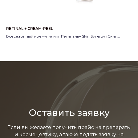
RETINAL + CREAM-PEEL
Bel
Всесезонный крем-пилинг Ретиналь+ Skin Synergy (Скин
Мо
Синерджи)
Пр
Производитель:
Россия
Оставить заявку
Если вы желаете получить прайс на препараты
и космецевтику, а также подать заявку на