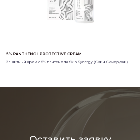
5% PANTHENOL PROTECTIVE CREAM
A.G
Защитный крем с 5% пантенола Skin Synergy (Скин Синерджи)
Кр
Производитель:
Россия
Ра
Пр
Оставить заявку