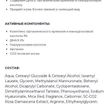
Содержит ДМАЭ, органический кремний и гиалуроновую
кислоту.
Придаёт коже более свежий и сияющий вид.
АКТИВНЫЕ КОМПОНЕНТЫ
:
Комплекс органического кремния и маннуроновой
кислоты 3%
ДМАЭ 2%
Гиалуроновая кислота
Аргинин
СО2 экстракт розы
СОСТАВ:
Aqua, Cetearyl Glucoside & Cetearyl Alcohol, Isoamyl
Laurate, Glycerin, Methylsilanol Mannuronate, Behenyl
Alcohol, Dicaprylyl Carbonate, Cyclopentasiloxanе,
Dimethylaminoethanol Tartrate, Phenoxyethanol, Sodium
Hyaluronate, Mica Red, Fragrance, Carbomer, SC-CO2
Rosa Damascena Extract, Arginine, Ethylhexylglycerin.