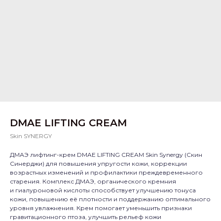
DMAE LIFTING CREAM
Skin SYNERGY
ДМАЭ лифтинг-крем DMAE LIFTING CREAM Skin Synergy (Скин
Синерджи) для повышения упругости кожи, коррекции
возрастных изменений и профилактики преждевременного
старения. Комплекс ДМАЭ, органического кремния
и гиалуроновой кислоты способствует улучшению тонуса
кожи, повышению её плотности и поддержанию оптимального
уровня увлажнения. Крем помогает уменьшить признаки
гравитационного птоза, улучшить рельеф кожи